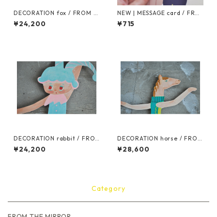
DECORATION fox / FROM T
NEW | MESSAGE card / FRO
HE MIRROR
M THE MIRROR
¥24,200
¥715
DECORATION rabbit / FRO
DECORATION horse / FROM
M THE MIRROR
THE MIRROR
¥24,200
¥28,600
Category
FROM THE MIRROR