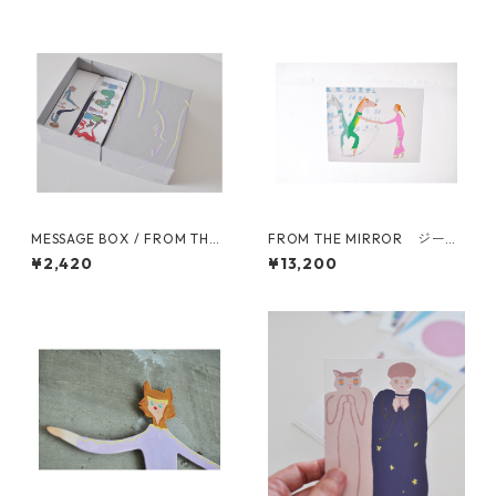
MESSAGE BOX / FROM THE
FROM THE MIRROR ジーク
MIRROR
レー印刷 / FROM THE MIRRO
¥2,420
¥13,200
R