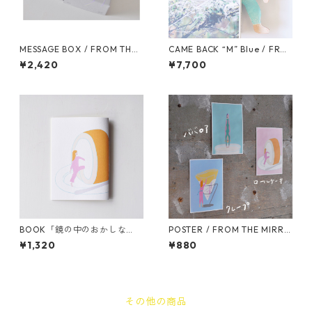
MESSAGE BOX / FROM THE
CAME BACK “M” Blue / FRO
MIRROR
M THE MIRROR
¥2,420
¥7,700
BOOK「鏡の中のおかしな
POSTER / FROM THE MIRRO
話」/ FROM THE MIRROR
R
¥1,320
¥880
その他の商品