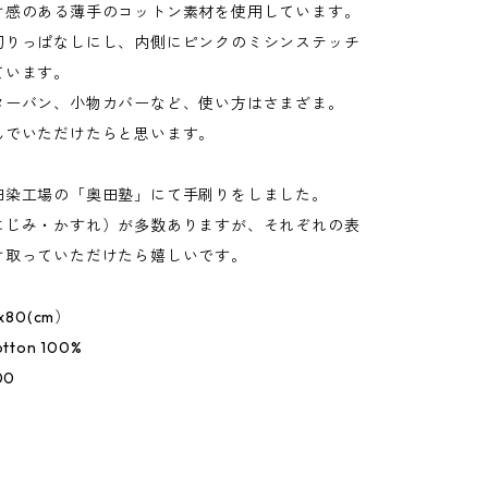
け感のある薄手のコットン素材を使用しています。
切りっぱなしにし、内側にピンクのミシンステッチ
ています。
ターバン、小物カバーなど、使い方はさまざま。
んでいただけたらと思います。
田染工場の「奥田塾」にて手刷りをしました。
にじみ・かすれ）が多数ありますが、それぞれの表
け取っていただけたら嬉しいです。
x80(cm）
cotton 100%
900