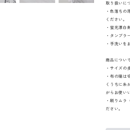
取り扱いに
・色落ちの
ください。
・蛍光漂白
・タンブラ
・手洗いを
商品につい
・サイズの
・布の端は
くうちに糸
がらお使い
・刷りムラ
ださい。