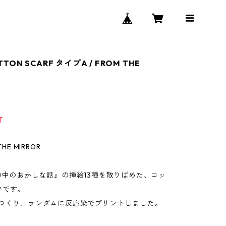
OTTON SCARF タイプA / FROM THE
T
HE MIRROR
の中のおかしな話』の挿絵13種を散りばめた、コッ
フです。
をつくり、ランダムに反応染でプリントしました。