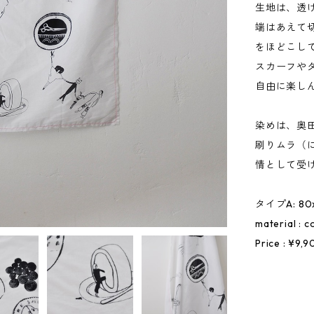
生地は、透
端はあえて
をほどこし
スカーフや
自由に楽し
染めは、奥
刷りムラ（
情として受
タイプA: 80
material : 
Price : ¥9,